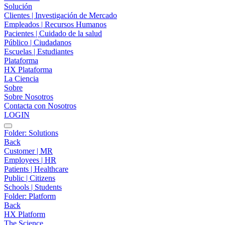
Solución
Clientes | Investigación de Mercado
Empleados | Recursos Humanos
Pacientes | Cuidado de la salud
Público | Ciudadanos
Escuelas | Estudiantes
Plataforma
HX Plataforma
La Ciencia
Sobre
Sobre Nosotros
Contacta con Nosotros
LOGIN
Folder:
Solutions
Back
Customer | MR
Employees | HR
Patients | Healthcare
Public | Citizens
Schools | Students
Folder:
Platform
Back
HX Platform
The Science