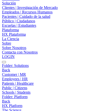
Solución
Clientes | Investigación de Mercado
Empleados | Recursos Humanos
Pacientes | Cuidado de la salud
Público | Ciudadanos
Escuelas | Estudiantes
Plataforma
HX Plataforma
La Ciencia
Sobre
Sobre Nosotros
Contacta con Nosotros
LOGIN
Folder:
Solutions
Back
Customer | MR
Employees | HR
Patients | Healthcare
Public | Citizens
Schools | Students
Folder:
Platform
Back
HX Platform
The Science